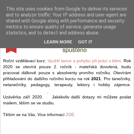
I´m not normal. I´m FeMime
... mou řečí je pohyb.
This site uses cookies from Google to deliver its services
and to analyze traffic. Your IP address and user-agent are
Pages
shared with Google along with performance and security
metrics to ensure quality of service, generate usage
statistics, and to detect and address abuse.
Přihlašování do ročního kurzu 2021
APR
LEARN MORE
GOT IT
2
spuštěno
Roční vzdělávací kurz:
Využití tance a pohybu při práci s lidmi
. Rok
2020 se otevírá pouze 2. ročník - mateřská dovolená, budu
pracovat dálkově pouze s absolventy prvního ročníku. Otevírám
přihlašování do dalšího ročního kurzu na rok
2021
. Pro tanečníky,
netanečníky, pedagogy, terapeuty, lektory i hobby zájemce.
Uzávěrka září 2020.
Jakékoliv další dotazy mi můžete poslat
mailem, těším se ve studiu.
Těším se na Vás. Více informací
ZDE
.