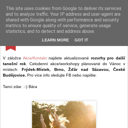
I´m not normal. I´m FeMime
... mou řečí je pohyb.
This site uses cookies from Google to deliver its services
and to analyze traffic. Your IP address and user-agent are
Pages
shared with Google along with performance and security
metrics to ensure quality of service, generate usage
statistics, and to detect and address abuse.
SEP
LEARN MORE
GOT IT
Rozvrh 2016/2017
30
V záložce
Akce/Kontakt
najdete aktualizované
rozvrhy pro další
taneční rok
. Celodenní akce/workshopy plánované do Vánoc v
místech:
Frýdek-Místek, Brno, Žďár nad Sázavou, České
Budějovice.
Pro více info sledujte FB nebo napište.
Tanci zdar. :-) Bára